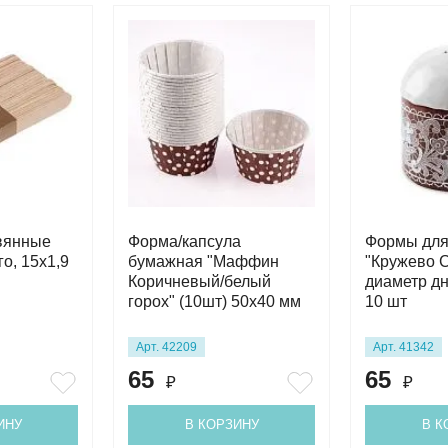
вянные
Форма/капсула
Формы для
о, 15х1,9
бумажная "Маффин
"Кружево 
Коричневый/белый
диаметр дн
горох" (10шт) 50х40 мм
10 шт
Арт. 42209
Арт. 41342
65
65
₽
₽
ИНУ
В КОРЗИНУ
В К