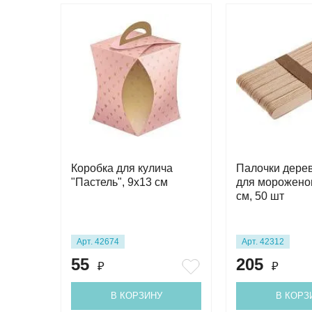
Коробка для кулича
Палочки дере
"Пастель", 9х13 см
для мороженог
см, 50 шт
Арт. 42674
Арт. 42312
55
205
₽
₽
В КОРЗИНУ
В КОРЗ