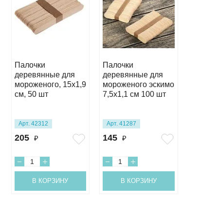
Палочки
Палочки
Палочк
деревянные для
деревянные для
укрепл
мороженого, 15х1,9
мороженого эскимо
15 см д
см, 50 шт
7,5х1,1 см 100 шт
мм 30 
острые
Арт. 42312
Арт. 41287
Арт. 43
205
145
70
₽
₽
₽
В КОРЗИНУ
В КОРЗИНУ
В 