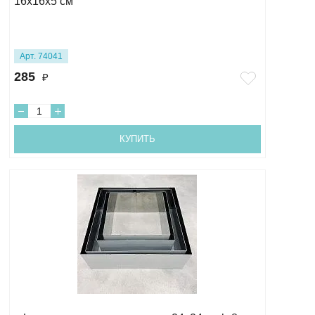
16х16х5 см
Арт. 74041
285
₽
КУПИТЬ