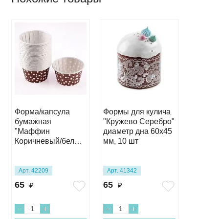
Форма/капсула
Формы для кулича
Формы 
бумажная
"Кружево Серебро"
Храм з
"Маффин
диаметр дна 60х45
диамет
Коричневый/белый
мм, 10 шт
мм, 10
горох" (10шт) 50х40
мм
Арт. 42209
Арт. 41342
Арт. 41
65
65
120
₽
₽
₽