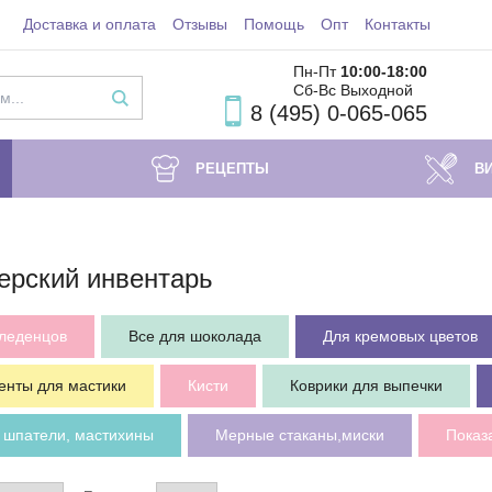
Доставка и оплата
Отзывы
Помощь
Опт
Контакты
Пн-Пт
10:00-18
:00
Сб-Вс Выходной
8 (495) 0-065-065
РЕЦЕПТЫ
В
ерский инвентарь
 леденцов
Все для шоколада
Для кремовых цветов
енты для мастики
Кисти
Коврики для выпечки
, шпатели, мастихины
Мерные стаканы,миски
Показ