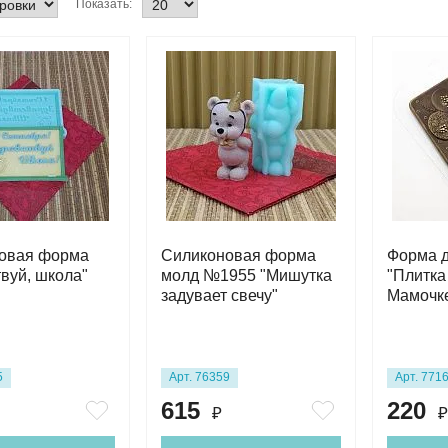
Показать:
овая форма
Силиконовая форма
Форма 
вуй, школа"
молд №1955 "Мишутка
"Плитка
задувает свечу"
Мамочке
5
Арт. 76359
Арт. 771
615
220
₽
₽