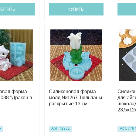
КУПИТЬ
КУПИТЬ
овая форма
Силиконовая форма
Силико
038 "Дракон в
молд №1267 Тюльпаны
для айс
раскрытые 13 см
шоколад
23,5х12
5
Арт. 72931
Арт. 776