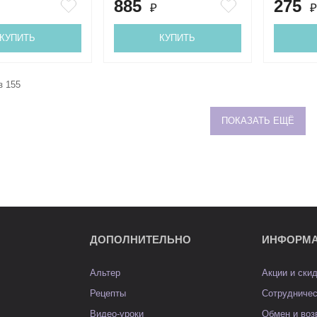
885
275
₽
₽
КУПИТЬ
КУПИТЬ
з 155
ПОКАЗАТЬ ЕЩЁ
ДОПОЛНИТЕЛЬНО
ИНФОРМ
Альтер
Акции и ски
Рецепты
Сотрудниче
Видео-уроки
Обмен и воз