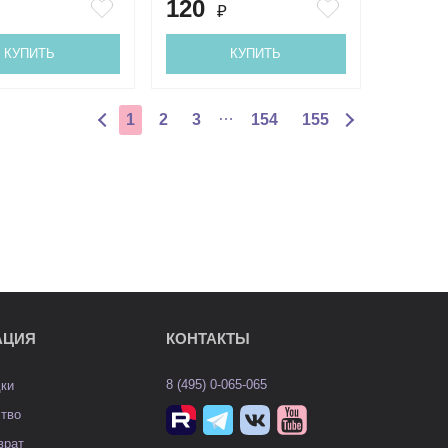
120
₽
КУПИТЬ
КУПИТЬ
…
1
2
3
154
155
АЦИЯ
КОНТАКТЫ
8 (495) 0-065-065
дки
ство
врат