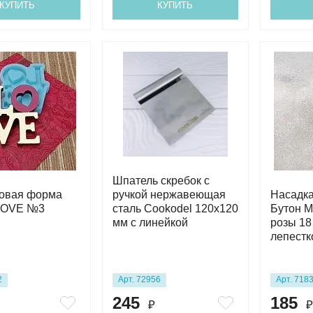
КУПИТЬ
КУПИТЬ
Шпатель скребок с
овая форма
ручкой нержавеющая
Насадка
LOVE №3
сталь Cookodel 120х120
Бутон М
мм с линейкой
розы 18
лепестк
2
Арт. 72956
Арт. 718
245
185
₽
₽