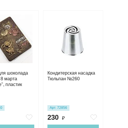
для шоколада
Кондитерская насадка
 8 марта
Тюльпан №260
", пластик
60
Арт. 72856
230
₽