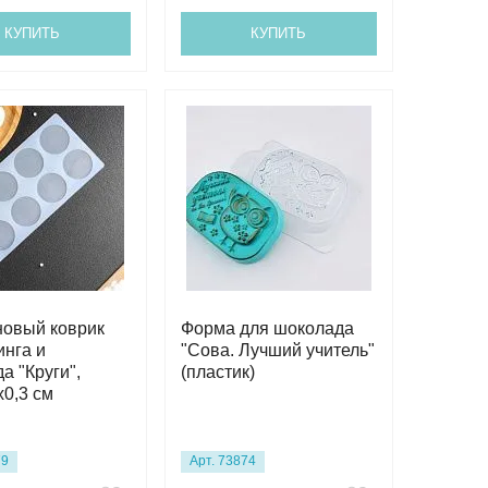
КУПИТЬ
КУПИТЬ
новый коврик
Форма для шоколада
инга и
"Сова. Лучший учитель"
а "Круги",
(пластик)
х0,3 см
79
Арт. 73874