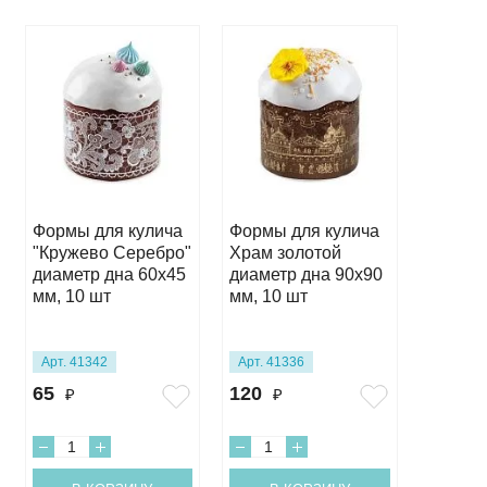
Формы для кулича
Формы для кулича
Формы 
"Кружево Серебро"
Храм золотой
"Бабоч
диаметр дна 60х45
диаметр дна 90х90
диамет
мм, 10 шт
мм, 10 шт
мм, 10
Арт. 41342
Арт. 41336
Арт. 34
65
120
95
₽
₽
₽