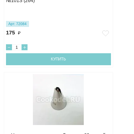
№101S (264)
Арт. 72084
175
₽
КУПИТЬ