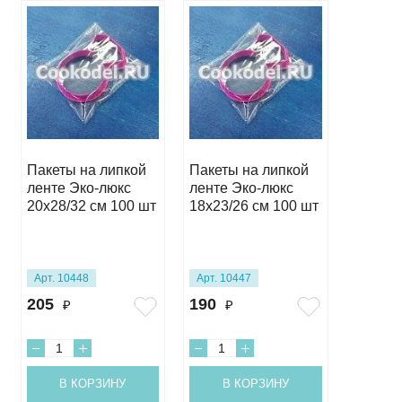
Пакеты на липкой
Пакеты на липкой
Пакеты
ленте Эко-люкс
ленте Эко-люкс
ленте 
20х28/32 см 100 шт
18х23/26 см 100 шт
15х23/
Арт. 10448
Арт. 10447
Арт. 10
205
190
190
₽
₽
₽
В КОРЗИНУ
В КОРЗИНУ
В 