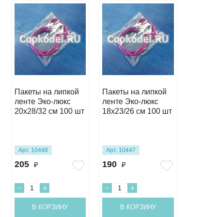
Пакеты на липкой
Пакеты на липкой
Пакеты
ленте Эко-люкс
ленте Эко-люкс
ленте 
20х28/32 см 100 шт
18х23/26 см 100 шт
15х23/
Арт. 10448
Арт. 10447
Арт. 10
205
190
190
₽
₽
₽
В КОРЗИНУ
В КОРЗИНУ
В 