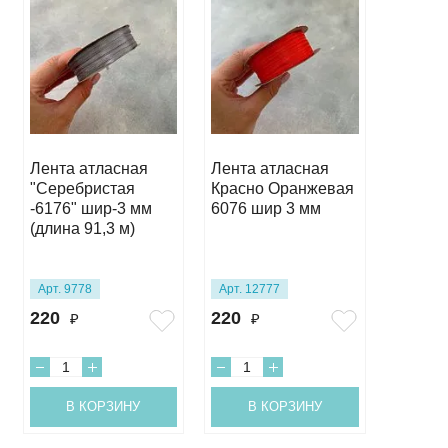
Лента атласная
Лента атласная
Лента 
"Серебристая
Красно Оранжевая
Молочн
-6176" шир-3 мм
6076 шир 3 мм
шир-3 
(длина 91,3 м)
Арт. 9778
Арт. 12777
Арт. 12
220
220
260
₽
₽
₽
В КОРЗИНУ
В КОРЗИНУ
В 