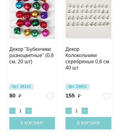
Декор
Декор "Бубенчики
Декор
Колоко
разноцветные" (0,8
Колокольчики
золотые
см, 20 шт)
серебряные 0,6 см
шт
40 шт
Арт. 38143
Арт. 28801
Арт. 28
80
155
145
₽
₽
₽
В КОРЗИНУ
В КОРЗИНУ
В 