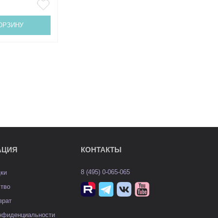
ОРЗИНУ
АЦИЯ
КОНТАКТЫ
8 (495) 0-065-065
дки
ство
врат
онфиденциальности