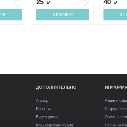
25
40
₽
₽
ИНУ
В КОРЗИНУ
В К
ДОПОЛНИТЕЛЬНО
ИНФОРМ
Альтер
Акции и ски
Рецепты
Сотрудниче
Видео-уроки
Обмен и воз
Кондитерская студия
Политика к