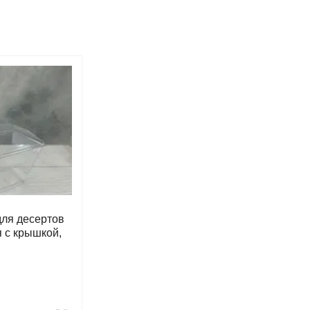
для десертов
 с крышкой,