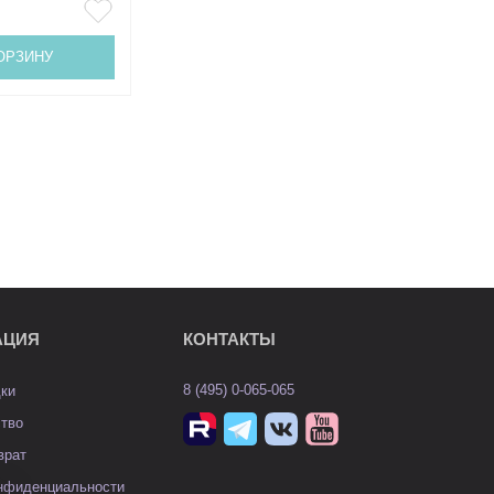
ОРЗИНУ
АЦИЯ
КОНТАКТЫ
8 (495) 0-065-065
дки
ство
врат
онфиденциальности