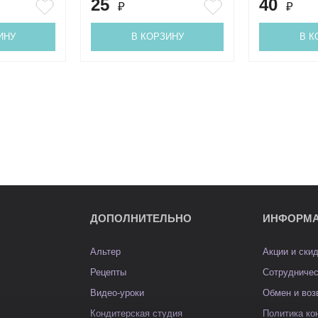
25
40
₽
₽
ИНУ
В КОРЗИНУ
В К
ДОПОЛНИТЕЛЬНО
ИНФОРМ
Альтер
Акции и ски
Рецепты
Сотрудниче
Видео-уроки
Обмен и воз
Кондитерская студия
Политика к