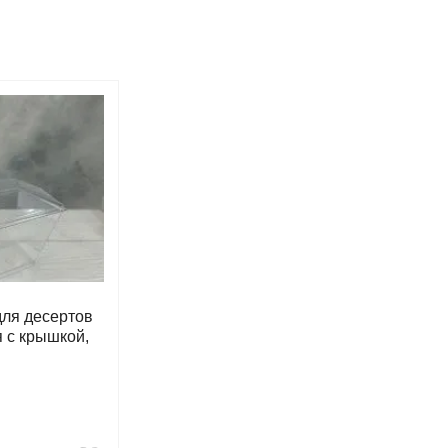
для десертов
 с крышкой,