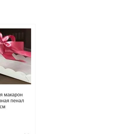
ля макарон
рная пенал
 см