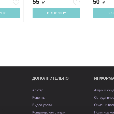
55
50
₽
₽
ИНУ
В КОРЗИНУ
В К
ДОПОЛНИТЕЛЬНО
ИНФОРМ
Альтер
Акции и ски
Рецепты
Сотрудниче
Видео-уроки
Обмен и воз
Кондитерская студия
Политика к