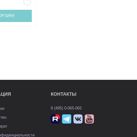
ОРЗИНУ
АЦИЯ
КОНТАКТЫ
8 (495) 0-065-065
дки
ство
врат
онфиденциальности