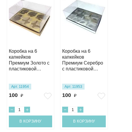
Коробка на 6
Коробка на 6
Коробк
капкейков
капкейков
капкей
Премиум Золото с
Премиум Серебро
окном 
пластиковой
с пластиковой
см
крышкой
крышкой
10х16х23,5 см
10х16х23,5 см
Арт. 11954
Арт. 11953
Арт. 11
100
100
90
₽
₽
₽
В КОРЗИНУ
В КОРЗИНУ
В 