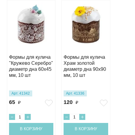
Формы для кулича
Формы для кулича
Формы 
"Кружево Серебро"
Храм золотой
"Бабоч
диаметр дна 60х45
диаметр дна 90х90
диамет
мм, 10 шт
мм, 10 шт
мм, 10
Арт. 41342
Арт. 41336
Арт. 34
65
120
95
₽
₽
₽
В КОРЗИНУ
В КОРЗИНУ
В 