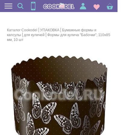
Каталог Cookodel
УПАКОВКА
Бумажные формы и
капсулы
для куличей
Формы для кулича "Бабочки", 110х85
мм, 10 шт