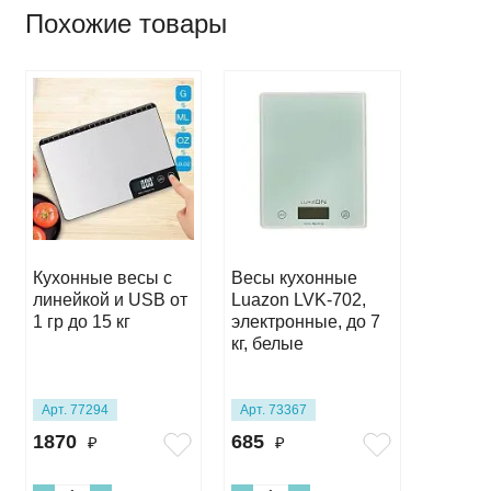
Похожие товары
Кухонные весы с
Весы кухонные
Весы к
линейкой и USB от
Luazon LVK-702,
LuazON
1 гр до 15 кг
электронные, до 7
"Макар
кг, белые
электр
кг
Арт. 77294
Арт. 73367
Арт. 73
1870
685
620
₽
₽
₽