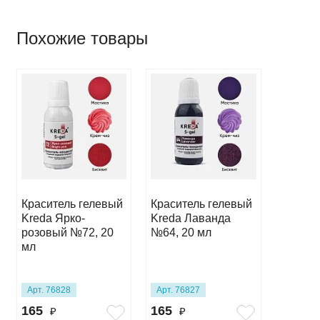
Похожие товары
Краситель гелевый
Краситель гелевый
Красит
Kreda Ярко-
Kreda Лаванда
Kreda 
розовый №72, 20
№64, 20 мл
Электр
мл
мл
Арт. 76828
Арт. 76827
Арт. 76
165
165
165
₽
₽
₽