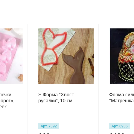
печки,
S Форма "Хвост
Форма сил
орог»,
русалки", 10 см
"Матрешка
еек
Арт. 7392
Арт. 6935