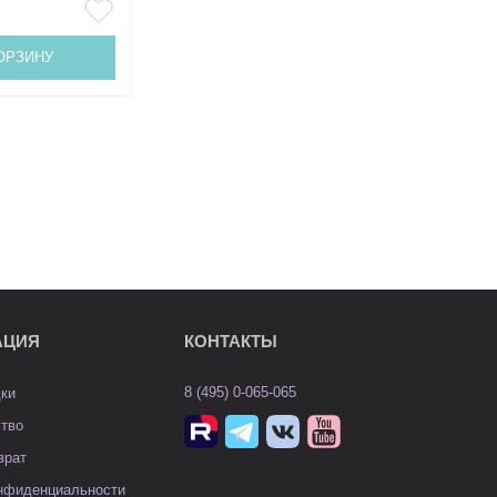
ОРЗИНУ
АЦИЯ
КОНТАКТЫ
8 (495) 0-065-065
дки
ство
врат
онфиденциальности