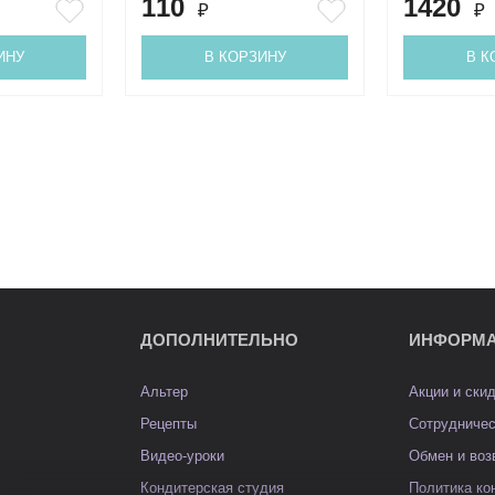
110
1420
₽
₽
ИНУ
В КОРЗИНУ
В К
ДОПОЛНИТЕЛЬНО
ИНФОРМ
Альтер
Акции и ски
Рецепты
Сотрудниче
Видео-уроки
Обмен и воз
Кондитерская студия
Политика к