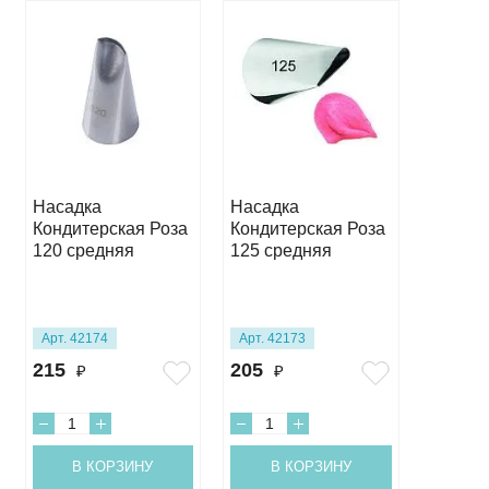
Насадка
Насадка
Кондит
Кондитерская Роза
Кондитерская Роза
насадк
120 средняя
125 средняя
розы п
(127D)
Арт. 42174
Арт. 42173
Арт. 36
215
205
495
₽
₽
₽
В КОРЗИНУ
В КОРЗИНУ
В 