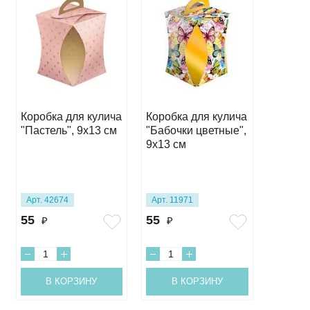
Хит
Коробка для кулича
Коробка для кулича
Тубус 
"Пастель", 9х13 см
"Бабочки цветные",
САМО
9х13 см
15 см, 
Арт. 42674
Арт. 11971
Арт. 11
55
55
80
₽
₽
₽
В КОРЗИНУ
В КОРЗИНУ
В 