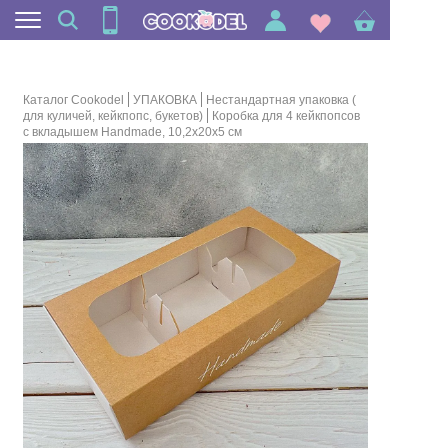
Каталог Cookodel
УПАКОВКА
Нестандартная упаковка (
для куличей, кейкпопс, букетов)
Коробка для 4 кейкпопсов
с вкладышем Handmade, 10,2х20х5 см