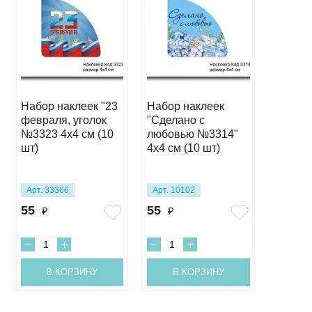
Набор наклеек "23
Набор наклеек
Набор 
февраля, уголок
"Сделано с
"Hand 
№3323 4х4 см (10
любовью №3314"
№3069" 4х4 см 
шт)
4х4 см (10 шт)
шт)
Арт. 33366
Арт. 10102
Арт. 10
55
55
55
₽
₽
₽
В КОРЗИНУ
В КОРЗИНУ
В 