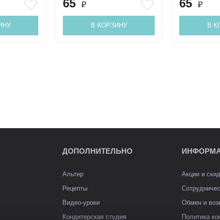
65
65
₽
₽
ИНУ
В КОРЗИНУ
В К
ДОПОЛНИТЕЛЬНО
ИНФОРМ
Альтер
Акции и ски
Рецепты
Сотрудниче
Видео-уроки
Обмен и воз
Кондитерская студия
Политика к