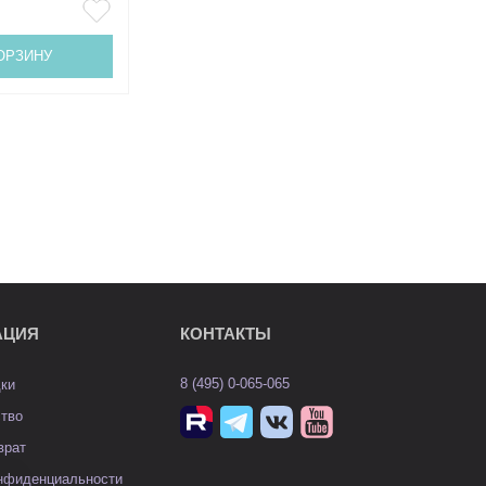
ОРЗИНУ
АЦИЯ
КОНТАКТЫ
8 (495) 0-065-065
дки
ство
врат
онфиденциальности