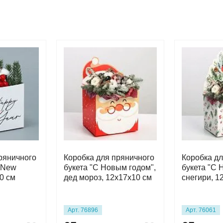
ряничного
Коробка для пряничного
Коробка дл
 New
букета "С Новым годом",
букета "С 
0 см
дед мороз, 12х17х10 см
снегири, 1
Арт. 76896
Арт. 76061