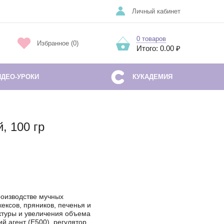
Личный кабинет
0 товаров
Избранное (0)
Итого: 0.00 ₽
ИДЕО-УРОКИ
КУКАДЕМИЯ
, 100 гр
роизводстве мучных
кексов, пряников, печенья и
ктуры и увеличения объема
й агент (Е500), регулятор