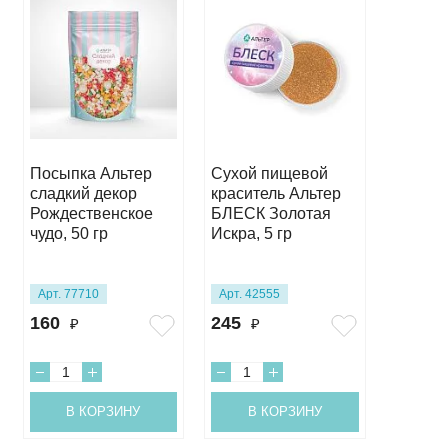
Посыпка Альтер
Сухой пищевой
Сухой 
сладкий декор
краситель Альтер
красит
Рождественское
БЛЕСК Золотая
БЛЕСК
чудо, 50 гр
Искра, 5 гр
Серебр
5 гр
Арт. 77710
Арт. 42555
Арт. 42
160
245
245
₽
₽
₽
В КОРЗИНУ
В КОРЗИНУ
В 