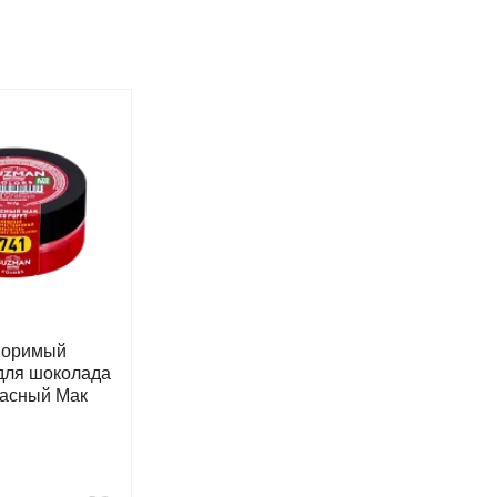
воримый
 для шоколада
асный Мак