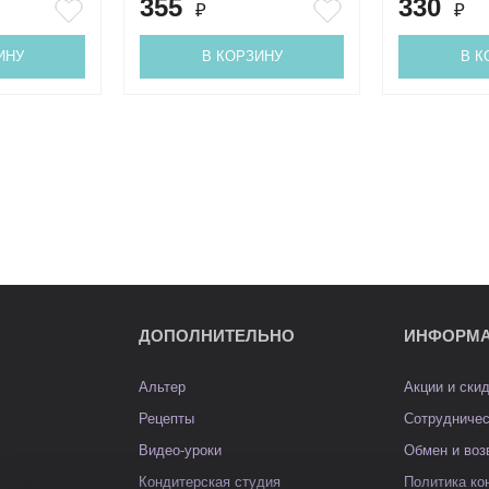
355
330
₽
₽
ИНУ
В КОРЗИНУ
В К
ДОПОЛНИТЕЛЬНО
ИНФОРМ
Альтер
Акции и ски
Рецепты
Сотрудниче
Видео-уроки
Обмен и воз
Кондитерская студия
Политика к