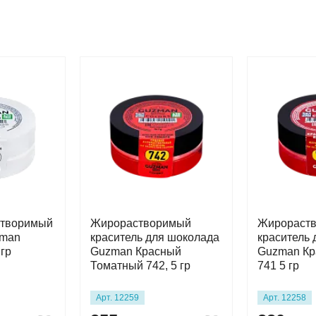
створимый
Жирорастворимый
Жирораст
zman
краситель для шоколада
краситель
 гр
Guzman Красный
Guzman Кр
Томатный 742, 5 гр
741 5 гр
Арт. 12259
Арт. 12258