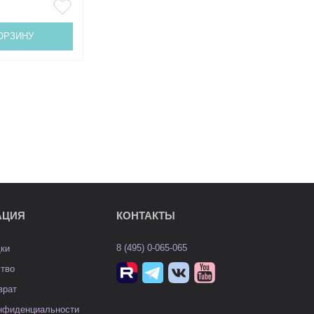
ОРЗИНУ
АЦИЯ
КОНТАКТЫ
8 (495) 0-065-065
дки
ство
врат
онфиденциальности