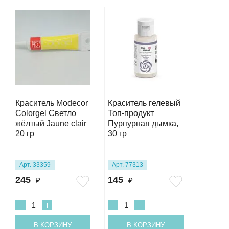
Краситель Modecor
Краситель гелевый
Красит
Colorgel Светло
Топ-продукт
Kreda 
жёлтый Jaune clair
Пурпурная дымка,
розовы
20 гр
30 гр
мл
Арт. 33359
Арт. 77313
Арт. 76
245
145
165
₽
₽
₽
В КОРЗИНУ
В КОРЗИНУ
В 