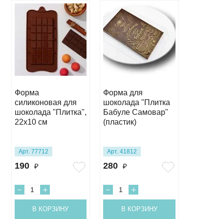
Форма
Форма для
Форма 
силиконовая для
шоколада "Плитка
шокола
шоколада "Плитка",
Бабуле Самовар"
"Люби
22х10 см
(пластик)
Учител
(пласти
Арт. 77712
Арт. 41812
Арт. 41
190
280
275
₽
₽
₽
В КОРЗИНУ
В КОРЗИНУ
В 