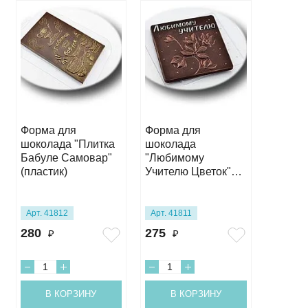
Форма для
Форма для
Форма 
шоколада "Плитка
шоколада
шокола
Бабуле Самовар"
"Любимому
"Люби
(пластик)
Учителю Цветок"
Воспит
(пластик)
(пласти
Арт. 41812
Арт. 41811
Арт. 41
280
275
120
₽
₽
₽
В КОРЗИНУ
В КОРЗИНУ
В 