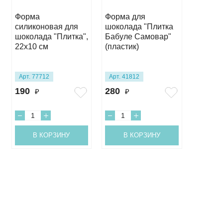
Форма
Форма для
Форма 
силиконовая для
шоколада "Плитка
шокола
шоколада "Плитка",
Бабуле Самовар"
"Люби
22х10 см
(пластик)
Учител
(пласти
Арт. 77712
Арт. 41812
Арт. 41
190
280
275
₽
₽
₽
В КОРЗИНУ
В КОРЗИНУ
В 