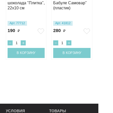
шоколада "Плитка",
Бабуле Самовар"
"Люби
22х10 см
(пластик)
Учител
(пласти
Арт. 77712
Арт. 41812
Арт. 41
190
280
275
₽
₽
₽
В КОРЗИНУ
В КОРЗИНУ
В 
УСЛОВИЯ
ТОВАРЫ