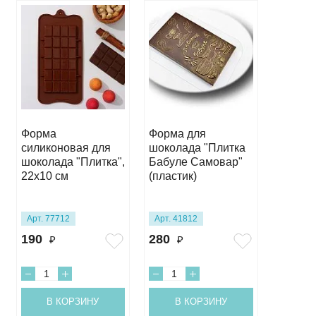
Форма
Форма для
Форма 
силиконовая для
шоколада "Плитка
шокола
шоколада "Плитка",
Бабуле Самовар"
"Люби
22х10 см
(пластик)
Учител
(пласти
Арт. 77712
Арт. 41812
Арт. 41
190
280
275
₽
₽
₽
В КОРЗИНУ
В КОРЗИНУ
В 