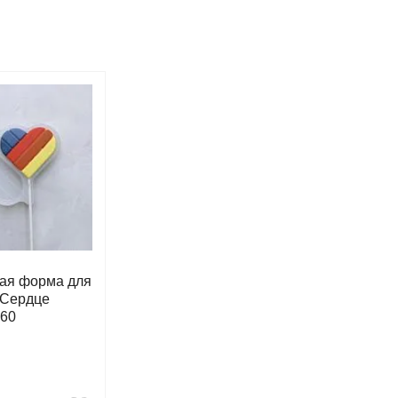
ая форма для
"Сердце
60