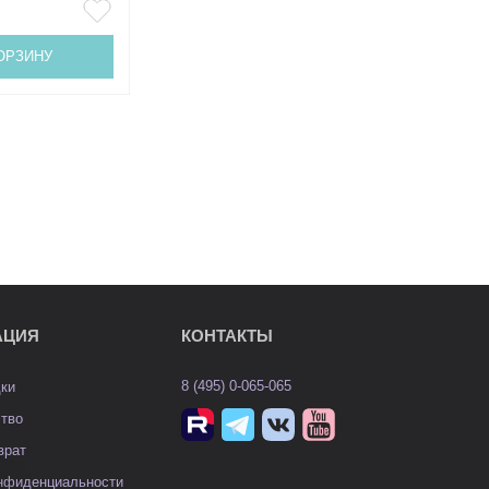
ОРЗИНУ
АЦИЯ
КОНТАКТЫ
8 (495) 0-065-065
дки
ство
врат
онфиденциальности