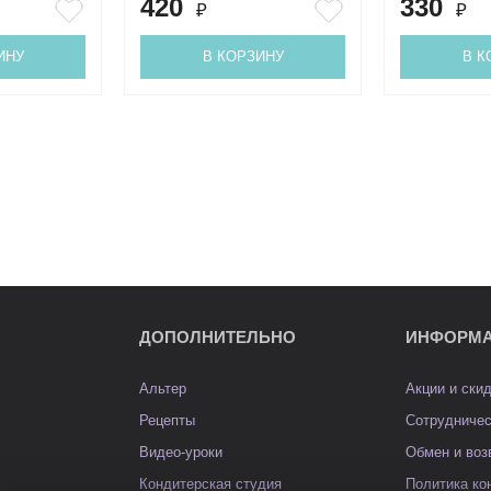
420
330
₽
₽
ИНУ
В КОРЗИНУ
В К
ДОПОЛНИТЕЛЬНО
ИНФОРМ
Альтер
Акции и ски
Рецепты
Сотрудниче
Видео-уроки
Обмен и воз
Кондитерская студия
Политика к