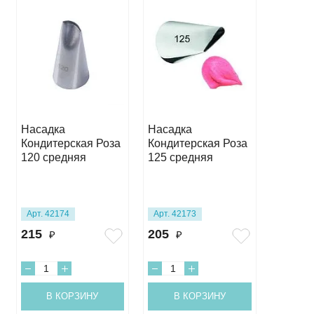
Насадка
Насадка
Кондит
Кондитерская Роза
Кондитерская Роза
насадк
120 средняя
125 средняя
розы п
(127D)
Арт. 42174
Арт. 42173
Арт. 36
215
205
495
₽
₽
₽
В КОРЗИНУ
В КОРЗИНУ
В 