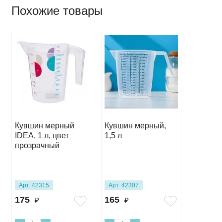
Похожие товары
Кувшин мерный
Кувшин мерный,
Стакан
IDEA, 1 л, цвет
1,5 л
мл
прозрачный
Арт. 42315
Арт. 42307
Арт. 27
175
165
65
₽
₽
₽