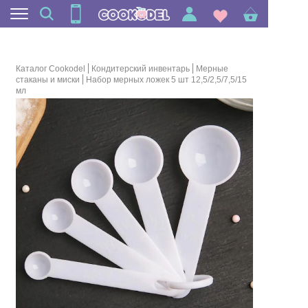
Каталог Cookodel
Кондитерский инвентарь
Мерные
стаканы и миски
Набор мерных ложек 5 шт 12,5/2,5/7,5/15
мл