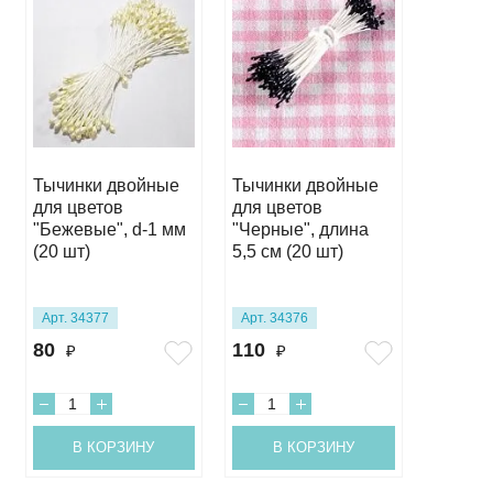
Тычинки двойные
Тычинки двойные
Тычинк
для цветов
для цветов
для цв
"Бежевые", d-1 мм
"Черные", длина
"Белые"
(20 шт)
5,5 см (20 шт)
см (20 
Арт. 34377
Арт. 34376
Арт. 34
80
110
110
₽
₽
₽
В КОРЗИНУ
В КОРЗИНУ
В 