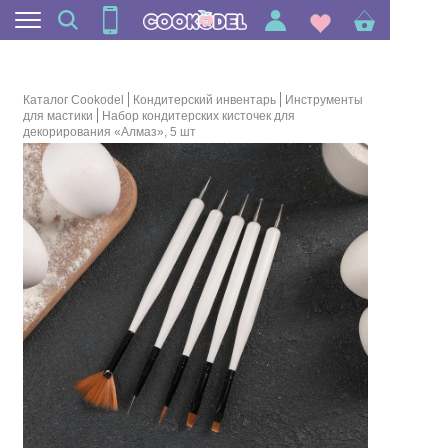
Каталог Cookodel
Кондитерский инвентарь
Инструменты
для мастики
Набор кондитерских кисточек для
декорирования «Алмаз», 5 шт