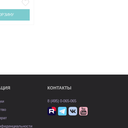
ОРЗИНУ
АЦИЯ
КОНТАКТЫ
8 (495) 0-065-065
дки
ство
врат
онфиденциальности