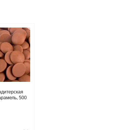
ндитерская
арамель, 500