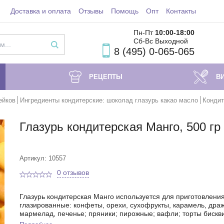
Доставка и оплата
Отзывы
Помощь
Опт
Контакты
Пн-Пт
10:00-18
:00
Сб-Вс Выходной
8 (495) 0-065-065
РЕЦЕПТЫ
В
ейков
Ингредиенты кондитерские: шоколад глазурь какао масло
Кондит
Глазурь кондитерская Манго, 500 гр
Артикул: 10557
0 отзывов
Глазурь кондитерская Манго используется для приготовления
глазированные: конфеты, орехи, сухофрукты, карамель, драж
мармелад, печенье; пряники; пирожные; вафли; торты бискв