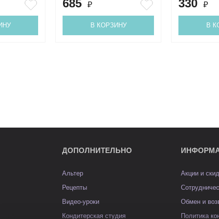
685
330
₽
₽
ИНУ
В КОРЗИНУ
В К
ДОПОЛНИТЕЛЬНО
ИНФОРМ
Альтер
Акции и ски
Рецепты
Сотрудниче
Видео-уроки
Обмен и воз
Кондитерская студия
Политика к