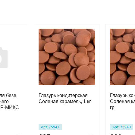
ля безе,
Глазурь кондитерская
Глазурь ко
ьего
Соленая карамель, 1 кг
Соленая к
ЕР-МИКС
гр
Арт. 75941
Арт. 75940